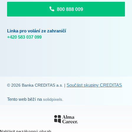
Firemní produkty
Finanční služby skupiny CREDITAS
800 888 009
Privátní bankovnictví
Soutěže a akce
Dluhopisy banky
Linka pro volání ze zahraničí
Podmínky používání
+420 583 037 099
Prohlášení o přístupnosti
Soubory cookies
Součást skupiny CREDITAS
© 2026 Banka CREDITAS a.s. |
Tento web běží na
solidpixels.
Nahlásit nezákonný obsah