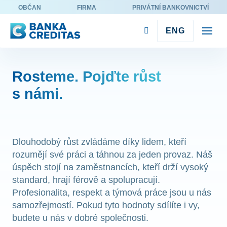
OBČAN
FIRMA
PRIVÁTNÍ BANKOVNICTVÍ
CZE
ENG
M
e
O sku
n
CRED
Rosteme. Pojďte růst
u
s námi.
Co na
Volné
Blog 
Dlouhodobý růst zvládáme díky lidem, kteří
Co 
rozumějí své práci a táhnou za jeden provaz. Náš
úspěch stojí na zaměstnancích, kteří drží vysoký
Voln
standard, hrají férově a spolupracují.
Profesionalita, respekt a týmová práce jsou u nás
Blo
samozřejmostí. Pokud tyto hodnoty sdílíte i vy,
zam
budete u nás v dobré společnosti.